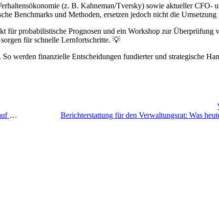
 Verhaltensökonomie (z. B. Kahneman/Tversky) sowie aktueller CFO- 
ische Benchmarks und Methoden, ersetzen jedoch nicht die Umsetzung 
kt für probabilistische Prognosen und ein Workshop zur Überprüfung 
orgen für schnelle Lernfortschritte. 💡
So werden finanzielle Entscheidungen fundierter und strategische Ha
Schweizer Fachkräftemangelindex 2025 – Entspannung auf dem Arbeitsmarkt
Berichterstattung für den Verwaltungsrat: Was heute