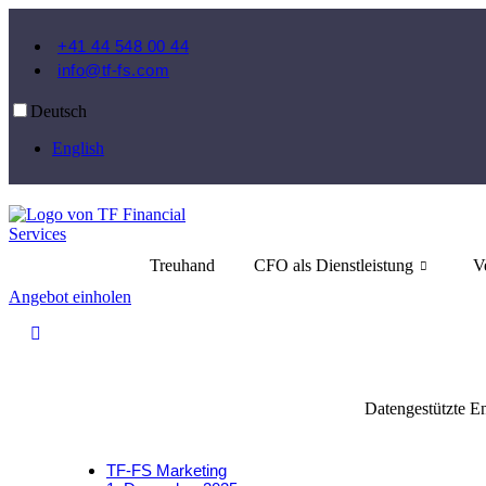
Zum
Inhalt
+41 44 548 00 44
springen
info@tf-fs.com
Deutsch
English
Treuhand
CFO als Dienstleistung
V
Angebot einholen
Datengestützte 
TF-FS Marketing