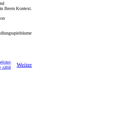
und
in Ihrem Kontext.
von
ndlungsspielräume
Weiter
Weiter
 zählt