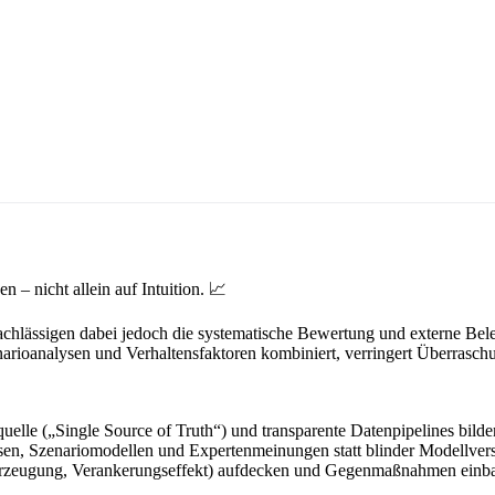
 – nicht allein auf Intuition. 📈
nachlässigen dabei jedoch die systematische Bewertung und externe Bel
narioanalysen und Verhaltensfaktoren kombiniert, verringert Überrasch
quelle („Single Source of Truth“) und transparente Datenpipelines bild
en, Szenariomodellen und Expertenmeinungen statt blinder Modellvers
berzeugung, Verankerungseffekt) aufdecken und Gegenmaßnahmen einb